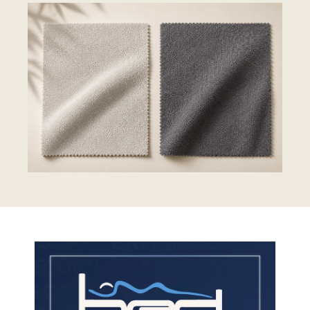
τα κόμιστρα) και από το
πρακτορείο μεταφορών στην
Αθήνα έως τις εγκαταστάσεις μας
στον Ασπρόπυργο (σταθερή
χρέωση 30€). Σε κάθε περίπτωση,
ο πελάτης φέρει την ευθύνη για
οποιαδήποτε φθορά προκληθεί
στο προϊόν κατα την μεταφορά
έως και το πρακτορείο μεταφορών
στην Αθήνα.
Επιστροφές μέσω Courier:
Το
κόστος μεταφοράς είναι
10€
για
μαξιλάρια, θήκες μαξιλαριών,
επιστρώματα, σεντόνια,
μαξιλαροθήκες.
💳 ΔΙΑΔΙΚΑΣΙΑ ΕΠΙΣΤΡΟΦΗΣ
ΧΡΗΜΑΤΩΝ