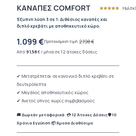
ΚΑΝΑΠΕΣ COMFORT
Ημίσκ
Έξυπνη λύση 3 σε 1: Διθέσιος καναπές και
διπλό κρεβάτι με αποθηκευτικό χώρο.
1.099
€
2.198
€
Προτεινόμενη τιμή
Από
91,58
€ / μήνα σε 12 άτοκες δόσεις
✔ Μετατρέπεται σε κανονικό διπλό κρεβάτι σε
δευτερόλεπτα
✔ Μεγάλος αποθηκευτικός χώρος
✔ Άνετος ύπνος χωρίς συμβιβασμούς
🚚 Δωρεάν μεταφορικά 💳 12 Άτοκες Δόσεις🛡 10
Χρόνια Εγγύηση 📦 Άμεσα Διαθέσιμο