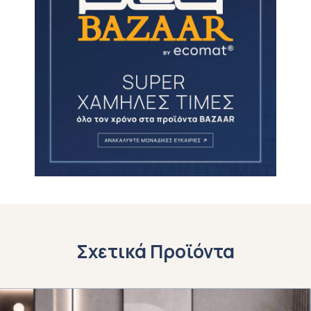
Μετά την παραλαβή και τον έλεγχο του
επιστρεφόμενου προϊόντος, και
εφόσον πληρούνται όλες οι
προϋποθέσεις, η επιστροφή των
χρημάτων σας θα ολοκληρωθεί εντός
7-10 εργάσιμων ημερών, με τον ίδιο
τρόπο που πραγματοποιήθηκε η αρχική
πληρωμή.
Σχετικά Προϊόντα