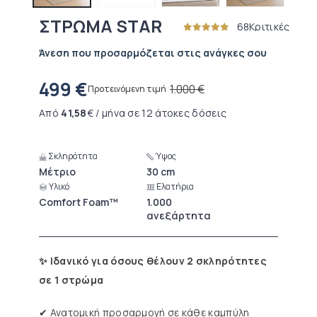
ΣΤΡΩΜΑ STAR
68
Κριτικές
Άνεση που προσαρμόζεται στις ανάγκες σου
499
€
1.000
€
Προτεινόμενη τιμή
Από
41,58
€ / μήνα σε 12 άτοκες δόσεις
Σκληρότητα
Ύψος
Μέτριο
30 cm
Υλικό
Ελατήρια
Comfort Foam™
1.000
ανεξάρτητα
✨ Ιδανικό για όσους θέλουν 2 σκληρότητες
σε 1 στρώμα
✔ Ανατομική προσαρμογή σε κάθε καμπύλη