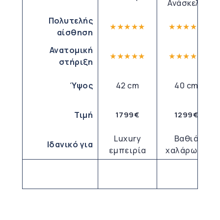
Ανάσκελα
Πολυτελής
★
★
★
★
★
★
★
★
★
★
αίσθηση
Ανατομική
★
★
★
★
★
★
★
★
★
★
στήριξη
Ύψος
42 cm
40 cm
Τιμή
1799€
1299€
Luxury
Βαθιά
Ιδανικό για
εμπειρία
χαλάρωση