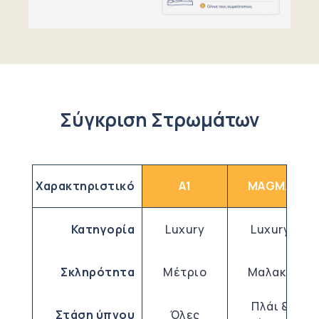
Σύγκριση Στρωμάτων
Χαρακτηριστικό
A1
MAGMA
Κατηγορία
Luxury
Luxury
Σκληρότητα
Μέτριο
Μαλακό
Πλάι &
Στάση ύπνου
Όλες