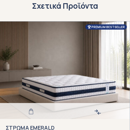
Σχετικά Προϊόντα
🏆 PREMIUM BESTSELLER
ΥΓΚΡΙΣΗ
ΕΠΙΛΕΞΤΕ
ΣΤΡΩΜΑ EMERALD