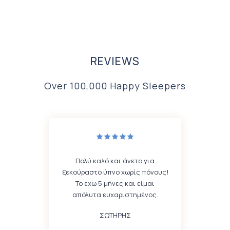
REVIEWS
Over 100,000 Happy Sleepers
τα
Πολύ καλό και άνετο για
α
ξεκούραστο ύπνο χωρίς πόνους!
Το έχω 5 μήνες και είμαι
Έ
απόλυτα ευχαριστημένος.
Σ
ΣΩΤΗΡΗΣ