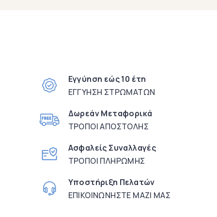
Εγγύηση εώς 10 έτη
Τα στρώματα Classic συνδυάζουν
εξαιρετική ποιότητα με προσιτές τιμές.
ΕΓΓΥΗΣΗ ΣΤΡΩΜΑΤΩΝ
Σχεδιασμένα για να προσφέρουν τον
ιδανικό ύπνο, είναι η τέλεια επιλογή για
Δωρεάν Μεταφορικά
όσους επιθυμούν άνεση και πρακτικότητα
ΤΡΟΠΟΙ ΑΠΟΣΤΟΛΗΣ
στην καθημερινότητά τους.
Ασφαλείς Συναλλαγές
ΤΡΟΠΟΙ ΠΛΗΡΩΜΗΣ
Υποστήριξη Πελατών
ΑΝΑΚΑΛΥΨΤΕ ΤΑ
ΕΠΙΚΟΙΝΩΝΗΣΤΕ ΜΑΖΙ ΜΑΣ