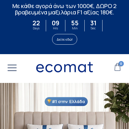
Mε κάθε αγορά άνω των 1000€, ΔΩΡΟ 2
βραβευμένα μαξιλάρια F1 αξίας 180€.
22
09
55
29
Days
Hrs
Min
Sec
Δείτε εδώ!
0