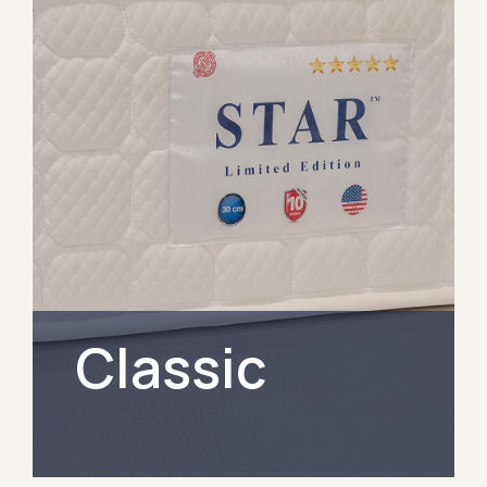
εξασφαλίζουν έναν ξεκούραστο και
υποστηρικτικό ύπνο, προσφέρουν
απόλυτη αίσθηση χαλάρωσης.
ΑΝΑΚΑΛΥΨΤΕ ΤΑ
Classic