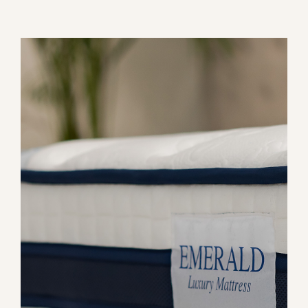
Η σειρά Luxury επαναπροσδιορίζει την
έννοια του ύπνου, προσφέροντας
απαράμιλλη άνεση και πολυτέλεια. Με
προσεκτικά επιλεγμένα υλικά και
προηγμένο σχεδιασμό, παρέχουν μια
εμπειρία ξεκούρασης που συνδυάζει
υψηλή ποιότητα και κορυφαία τεχνολογία.
ΑΝΑΚΑΛΥΨΤΕ ΤΑ